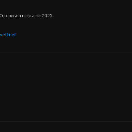
 Соціальна пільга на 2025
Svetlmef