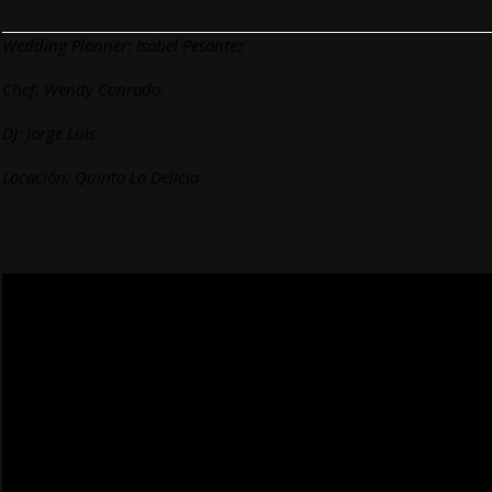
Wedding Planner:
Isabel Pesantez
Chef: Wendy Conrado.
DJ: Jorge Luis
Locación:
Quinta La Delicia