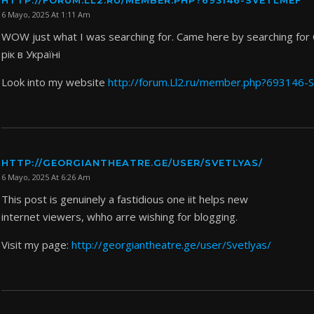
HTTP://FORUM.LL2.RU/MEMBER.PHP?693146-SVETLMEF
6 Mayo, 2025 At 1:11 Am
WOW just what I was searching for. Came here by searching for
рік в Україні
Look into my website
http://forum.Ll2.ru/member.php?693146-
HTTP://GEORGIANTHEATRE.GE/USER/SVETLYAS/
6 Mayo, 2025 At 6:26 Am
This post is genuinely a fastidious one iit helps new
internet viewers, whho arre wishing for blogging.
Visit my page:
http://georgiantheatre.ge/user/Svetlyas/