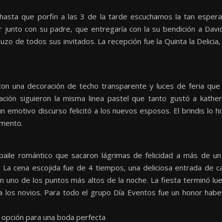
, hasta que porfin a las 3 de la tarde escuchamos la tan espera
r junto con su padre, que entregaría con la su bendición a Dav
uzo de todos sus invitados. La recepción fue la Quinta la Delicia
 con una decoración de techo transparente y luces de feria qu
ración siguieron la misma linea pastel que tanto gustó a kather
n emotivo discurso felicitó a los nuevos esposos. El brindis lo h
omento.
 baile romántico que sacaron lágrimas de felicidad a más de un 
he. La cena escojida fue de 4 tiempos, una deliciosa entrada de
n uno de los puntos más altos de la noche. La fiesta terminó lu
o a los novios. Para todo el grupo Día Eventos fue un honor hab
or opción para una boda perfecta