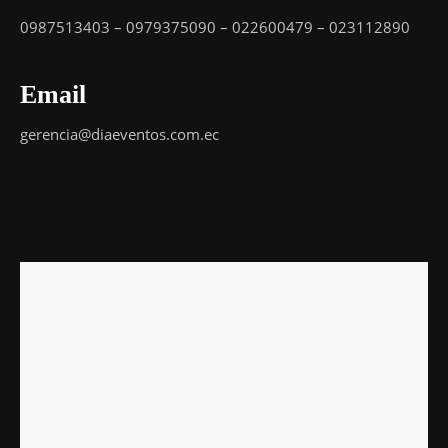
0987513403 – 0979375090 – 022600479 – 023112890
Email
gerencia@diaeventos.com.ec